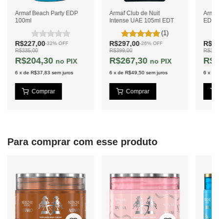
Armaf Beach Party EDP
Armaf Club de Nuit
Arma
100ml
Intense UAE 105ml EDT
EDP 
(1)
R$227,00
R$297,00
R$32
-
32
%
OFF
-
26
%
OFF
R$335,00
R$399,00
R$377
R$204,30
R$267,30
R$2
PIX
PIX
6
x
de
R$37,83
sem juros
6
x
de
R$49,50
sem juros
6
x
de
Para comprar com esse produto