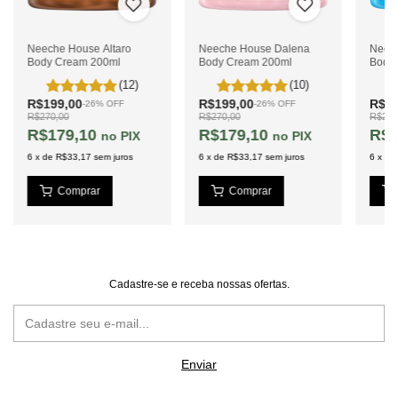
Neeche House Altaro
Neeche House Dalena
Neec
Body Cream 200ml
Body Cream 200ml
Body
(12)
(10)
R$199,00
R$199,00
R$19
-
26
%
OFF
-
26
%
OFF
R$270,00
R$270,00
R$270
R$179,10
R$179,10
R$1
PIX
PIX
6
x
de
R$33,17
sem juros
6
x
de
R$33,17
sem juros
6
x
de
Cadastre-se e receba nossas ofertas.