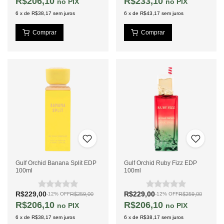
R$206,10
R$233,10
PIX
PIX
6
x
de
R$38,17
sem juros
6
x
de
R$43,17
sem juros
Gulf Orchid Banana Split EDP
Gulf Orchid Ruby Fizz EDP
100ml
100ml
R$229,00
R$229,00
R$259,00
R$259,00
-
12
%
OFF
-
12
%
OFF
R$206,10
R$206,10
PIX
PIX
6
x
de
R$38,17
sem juros
6
x
de
R$38,17
sem juros