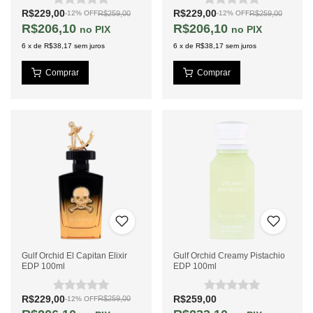
R$229,00
R$229,00
R$259,00
R$259,00
-
12
%
OFF
-
12
%
OFF
R$206,10
R$206,10
PIX
PIX
6
x
de
R$38,17
sem juros
6
x
de
R$38,17
sem juros
Gulf Orchid El Capitan Elixir
Gulf Orchid Creamy Pistachio
EDP 100ml
EDP 100ml
R$229,00
R$259,00
R$259,00
-
12
%
OFF