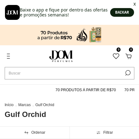
0
0
70 PRODUTOS À PARTIR DE R$70
70 PRODUTO
Início
.
Marcas
.
Gulf Orchid
Gulf Orchid
Ordenar
Filtrar