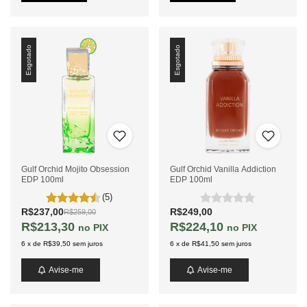
Esgotado
Esgotado
Gulf Orchid Mojito Obsession
Gulf Orchid Vanilla Addiction
EDP 100ml
EDP 100ml
(5)
R$237,00
R$249,00
R$259,00
R$213,30
R$224,10
PIX
PIX
6
x
de
R$39,50
sem juros
6
x
de
R$41,50
sem juros
Avise-me
Avise-me