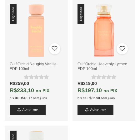
Esgotado
Esgotado
Gulf Orchid Naughty Vanilla
Gulf Orchid Heavenly Lychee
EDP 100ml
EDP 100ml
R$259,00
R$219,00
R$233,10
R$197,10
PIX
PIX
6
x
de
R$43,17
sem juros
6
x
de
R$36,50
sem juros
Avise-me
Avise-me