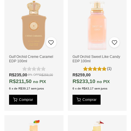
Gulf Orchid Creme Caramel
Gulf Orchid Sweet Like Candy
EDP 100ml
EDP 100ml
(1)
R$235,00
R$259,00
R$259,00
-
9
%
OFF
R$211,50
R$233,10
PIX
PIX
6
x
de
R$39,17
sem juros
6
x
de
R$43,17
sem juros