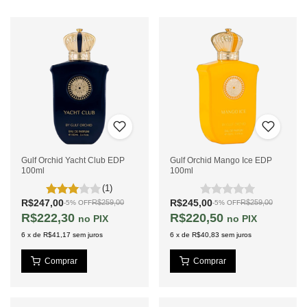
Gulf Orchid Yacht Club EDP
Gulf Orchid Mango Ice EDP
100ml
100ml
(1)
R$247,00
R$245,00
R$259,00
R$259,00
-
5
%
OFF
-
5
%
OFF
R$222,30
R$220,50
PIX
PIX
6
x
de
R$41,17
sem juros
6
x
de
R$40,83
sem juros