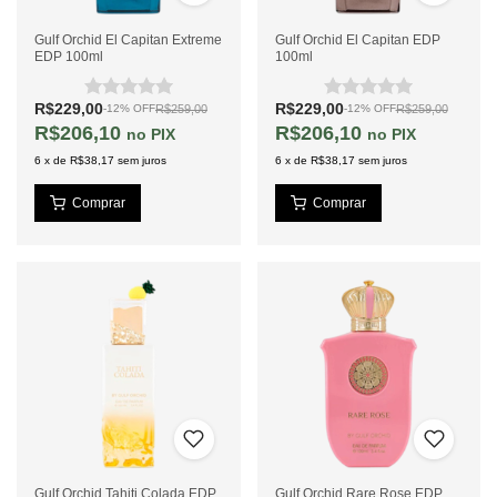
Gulf Orchid El Capitan Extreme
Gulf Orchid El Capitan EDP
EDP 100ml
100ml
R$229,00
R$229,00
R$259,00
R$259,00
-
12
%
OFF
-
12
%
OFF
R$206,10
R$206,10
PIX
PIX
6
x
de
R$38,17
sem juros
6
x
de
R$38,17
sem juros
Gulf Orchid Tahiti Colada EDP
Gulf Orchid Rare Rose EDP