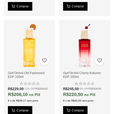
Gulf Orchid Old Fashioned
Gulf Orchid Cherry Kokomo
EDP 100ml
EDP 100ml
R$229,00
R$245,00
R$259,00
R$259,00
-
12
%
OFF
-
5
%
OFF
R$206,10
R$220,50
PIX
PIX
6
x
de
R$38,17
sem juros
6
x
de
R$40,83
sem juros