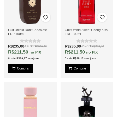
Gulf Orchid Dark Chocolate
Gulf Orchid Sweet Cherry Kiss
EDP 100ml
EDP 100ml
R$235,00
R$235,00
R$259,00
R$259,00
-
9
%
OFF
-
9
%
OFF
R$211,50
R$211,50
PIX
PIX
6
x
de
R$39,17
sem juros
6
x
de
R$39,17
sem juros