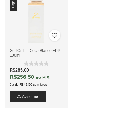
Esgotado
Gulf Orchid Coco Blanco EDP
100ml
R$285,00
R$256,50
PIX
6
x
de
R$47,50
sem juros
Avise-me