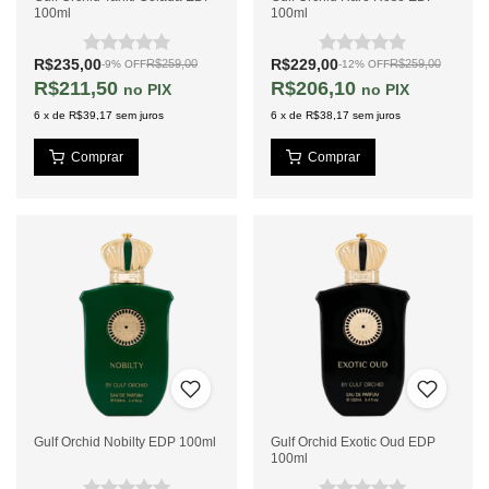
100ml
100ml
R$235,00
R$229,00
R$259,00
R$259,00
-
9
%
OFF
-
12
%
OFF
R$211,50
R$206,10
PIX
PIX
6
x
de
R$39,17
sem juros
6
x
de
R$38,17
sem juros
Gulf Orchid Nobilty EDP 100ml
Gulf Orchid Exotic Oud EDP
100ml