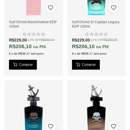
Gulf Orchid Marshmallow EDP
Gulf Orchid El Capitan Legacy
100ml
EDP 100ml
R$229,00
R$229,00
R$259,00
R$259,00
-
12
%
OFF
-
12
%
OFF
R$206,10
R$206,10
PIX
PIX
6
x
de
R$38,17
sem juros
6
x
de
R$38,17
sem juros