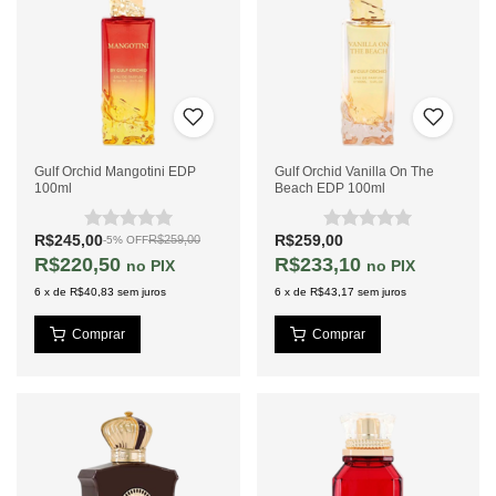
Gulf Orchid Mangotini EDP
Gulf Orchid Vanilla On The
100ml
Beach EDP 100ml
R$245,00
R$259,00
R$259,00
-
5
%
OFF
R$220,50
R$233,10
PIX
PIX
6
x
de
R$40,83
sem juros
6
x
de
R$43,17
sem juros