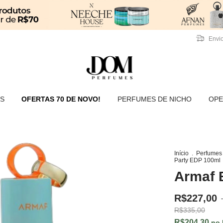
Envio
S
OFERTAS 70 DE NOVO!
PERFUMES DE NICHO
OPE
7
Início
.
Perfumes
Party EDP 100ml
Armaf 
R$227,00
-
R$335,00
R$204,30