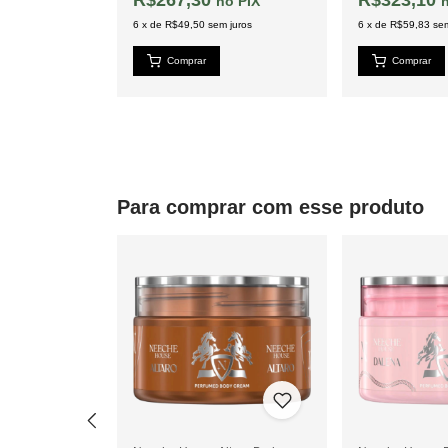
PIX
PIX
 juros
6
x
de
R$49,50
sem juros
6
x
de
R$59,83
sem
Para comprar com esse produto