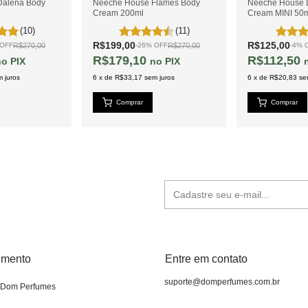
Dalena Body
Neeche House Flames Body
Neeche House
Cream 200ml
Cream MINI 50
(10)
(11)
R$199,00
R$125,00
R$270,00
R$270,00
OFF
-
26
%
OFF
-
4
%
R$179,10
R$112,50
PIX
PIX
 juros
6
x
de
R$33,17
sem juros
6
x
de
R$20,83
se
imento
Entre em contato
suporte@domperfumes.com.br
 Dom Perfumes