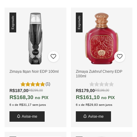
Esgotado
Esgotado
Zimaya Itqan Noir EDP 100ml
Zimaya Zukhruf Cherry EDP
100ml
(1)
R$187,00
R$179,00
R$299,00
R$199,00
R$168,30
R$161,10
PIX
PIX
6
x
de
R$31,17
sem juros
6
x
de
R$29,83
sem juros
Avise-me
Avise-me