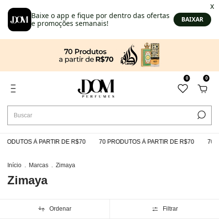
0
0
RODUTOS À PARTIR DE R$70
70 PRODUTOS À PARTIR DE R$70
70 P
Início
.
Marcas
.
Zimaya
Zimaya
Ordenar
Filtrar