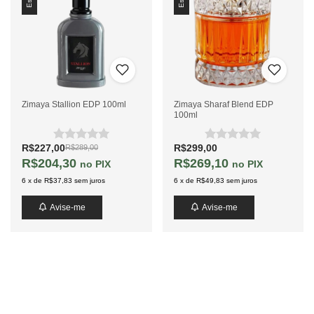
Zimaya Stallion EDP 100ml
Zimaya Sharaf Blend EDP
100ml
R$227,00
R$299,00
R$289,00
R$204,30
R$269,10
PIX
PIX
6
x
de
R$37,83
sem juros
6
x
de
R$49,83
sem juros
Avise-me
Avise-me