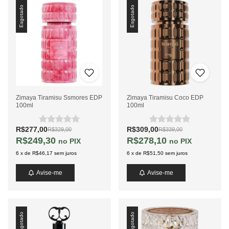
Esgotado
Esgotado
Zimaya Tiramisu Ssmores EDP
Zimaya Tiramisu Coco EDP
100ml
100ml
R$277,00
R$309,00
R$329,00
R$339,00
R$249,30
R$278,10
PIX
PIX
6
x
de
R$46,17
sem juros
6
x
de
R$51,50
sem juros
Avise-me
Avise-me
Esgotado
Esgotado