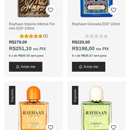
Rayhaan Imperia Intense For
Rayhaan Granada EDP 100ml
Him EDP 100ml
(1)
R$279,00
R$220,00
R$251,10
R$198,00
PIX
PIX
6
x
de
R$46,50
sem juros
6
x
de
R$36,67
sem juros
Avise-me
Avise-me
Esgotado
Esgotado