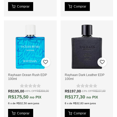
Rayhaan Ocean Rush EDP
Rayhaan Dark Leather EDP
100ml
100ml
R$195,00
R$197,00
R$359,00
R$227,00
-
46
%
OFF
-
13
%
OFF
R$175,50
R$177,30
PIX
PIX
6
x
de
R$32,50
sem juros
6
x
de
R$32,83
sem juros