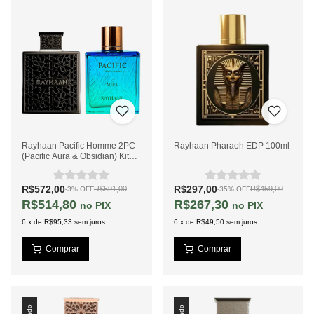
Rayhaan Pacific Homme 2PC
Rayhaan Pharaoh EDP 100ml
(Pacific Aura & Obsidian) Kit
de Perfumes
R$572,00
R$297,00
R$591,00
R$459,00
-
3
%
OFF
-
35
%
OFF
R$514,80
R$267,30
PIX
PIX
6
x
de
R$95,33
sem juros
6
x
de
R$49,50
sem juros