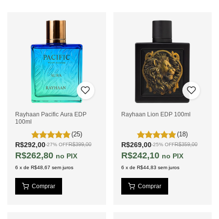
Rayhaan Pacific Aura EDP
Rayhaan Lion EDP 100ml
100ml
(25)
(18)
R$292,00
R$269,00
R$399,00
R$359,00
-
27
%
OFF
-
25
%
OFF
R$262,80
R$242,10
PIX
PIX
6
x
de
R$48,67
sem juros
6
x
de
R$44,83
sem juros