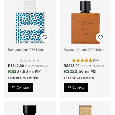
Rayhaan Azul EDP 100ml
Rayhaan Corium EDP 100ml
(42)
R$342,00
R$245,00
R$399,00
R$359,00
-
14
%
OFF
-
32
%
OFF
R$307,80
R$220,50
PIX
PIX
6
x
de
R$57,00
sem juros
6
x
de
R$40,83
sem juros