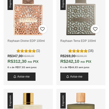
Esgotado
Esgotado
Rayhaan Divine EDP 100ml
Rayhaan Terra EDP 100ml
(1)
(16)
R$347,00
R$269,00
R$399,00
R$299,00
R$312,30
R$242,10
PIX
PIX
6
x
de
R$57,83
sem juros
6
x
de
R$44,83
sem juros
Avise-me
Avise-me
Esgotado
Esgotado