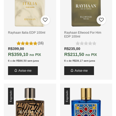
Rayhaan Italia EDP 100ml
Rayhaan Ellwood For Him
EDP 100ml
(16)
R$399,00
R$235,00
R$359,10
R$211,50
PIX
PIX
6
x
de
R$66,50
sem juros
6
x
de
R$39,17
sem juros
Avise-me
Avise-me
Esgotado
Esgotado