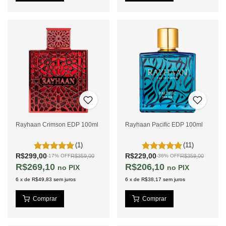
Rayhaan Crimson EDP 100ml
Rayhaan Pacific EDP 100ml
(1)
(11)
R$299,00
R$229,00
R$359,00
R$359,00
-
17
%
OFF
-
36
%
OFF
R$269,10
R$206,10
PIX
PIX
6
x
de
R$49,83
sem juros
6
x
de
R$38,17
sem juros