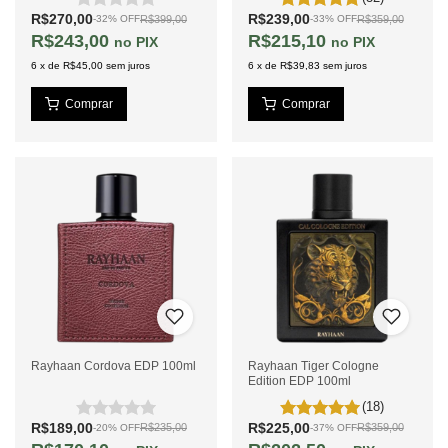
R$270,00
R$239,00
R$399,00
R$359,00
-
32
%
OFF
-
33
%
OFF
R$243,00
R$215,10
PIX
PIX
6
x
de
R$45,00
sem juros
6
x
de
R$39,83
sem juros
Rayhaan Cordova EDP 100ml
Rayhaan Tiger Cologne
Edition EDP 100ml
(18)
R$189,00
R$225,00
R$235,00
R$359,00
-
20
%
OFF
-
37
%
OFF