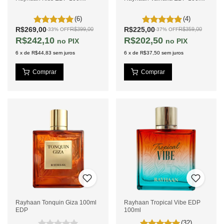
(6)
(4)
R$269,00
R$225,00
R$399,00
R$359,00
-
33
%
OFF
-
37
%
OFF
R$242,10
R$202,50
PIX
PIX
6
x
de
R$44,83
sem juros
6
x
de
R$37,50
sem juros
Rayhaan Tonquin Giza 100ml
Rayhaan Tropical Vibe EDP
EDP
100ml
(32)