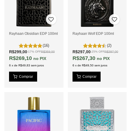
Rayhaan Obsidian EDP 100ml
Rayhaan Wolf EDP 100ml
(16)
(2)
R$299,00
R$297,00
R$359,00
R$397,00
-
17
%
OFF
-
25
%
OFF
R$269,10
R$267,30
PIX
PIX
6
x
de
R$49,83
sem juros
6
x
de
R$49,50
sem juros