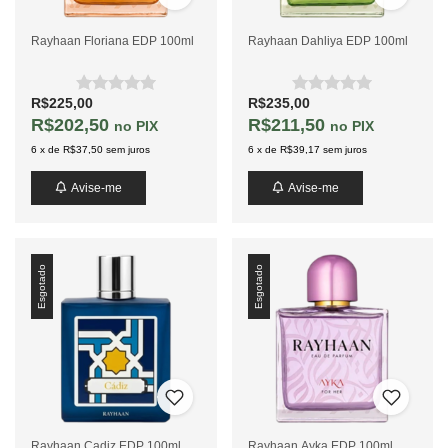
Rayhaan Floriana EDP 100ml
Rayhaan Dahliya EDP 100ml
R$225,00
R$235,00
R$202,50
R$211,50
PIX
PIX
6
x
de
R$37,50
sem juros
6
x
de
R$39,17
sem juros
Avise-me
Avise-me
Esgotado
Esgotado
Rayhaan Cadiz EDP 100ml
Rayhaan Ayka EDP 100ml