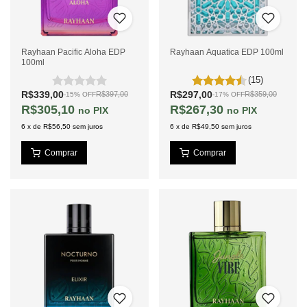
Rayhaan Pacific Aloha EDP
Rayhaan Aquatica EDP 100ml
100ml
(15)
R$339,00
R$297,00
R$397,00
R$359,00
-
15
%
OFF
-
17
%
OFF
R$305,10
R$267,30
PIX
PIX
6
x
de
R$56,50
sem juros
6
x
de
R$49,50
sem juros