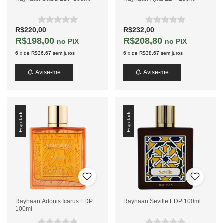
R$220,00
R$232,00
R$198,00
R$208,80
PIX
PIX
6
x
de
R$36,67
sem juros
6
x
de
R$38,67
sem juros
Avise-me
Avise-me
Esgotado
Esgotado
Rayhaan Adonis Icarus EDP
Rayhaan Seville EDP 100ml
100ml