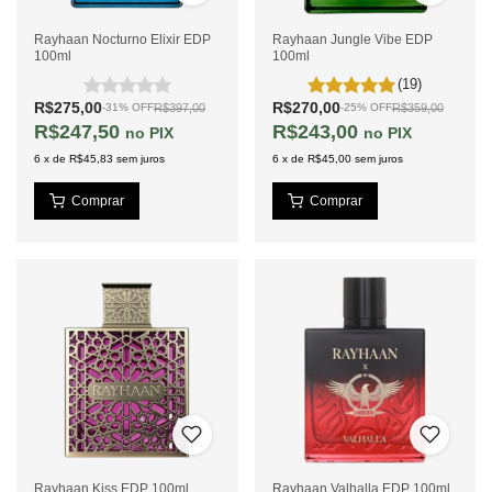
Rayhaan Nocturno Elixir EDP
Rayhaan Jungle Vibe EDP
100ml
100ml
(19)
R$275,00
R$270,00
R$397,00
R$359,00
-
31
%
OFF
-
25
%
OFF
R$247,50
R$243,00
PIX
PIX
6
x
de
R$45,83
sem juros
6
x
de
R$45,00
sem juros
Rayhaan Kiss EDP 100ml
Rayhaan Valhalla EDP 100ml