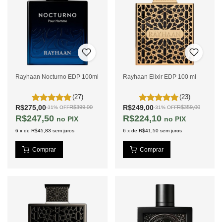
Rayhaan Nocturno EDP 100ml
Rayhaan Elixir EDP 100 ml
(27)
(23)
R$275,00
R$249,00
R$399,00
R$359,00
-
31
%
OFF
-
31
%
OFF
R$247,50
R$224,10
PIX
PIX
6
x
de
R$45,83
sem juros
6
x
de
R$41,50
sem juros