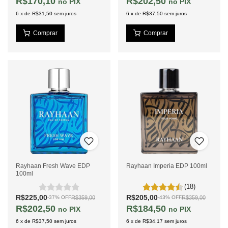
R$170,10
R$202,50
PIX
PIX
6
x
de
R$31,50
sem juros
6
x
de
R$37,50
sem juros
Rayhaan Fresh Wave EDP
Rayhaan Imperia EDP 100ml
100ml
(18)
R$225,00
R$205,00
R$359,00
R$359,00
-
37
%
OFF
-
43
%
OFF
R$202,50
R$184,50
PIX
PIX
6
x
de
R$37,50
sem juros
6
x
de
R$34,17
sem juros