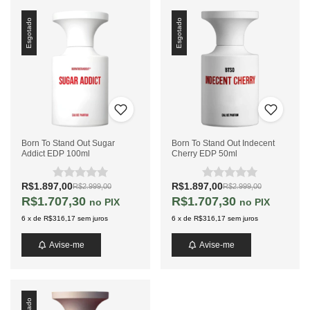
Esgotado
Esgotado
Born To Stand Out Sugar
Born To Stand Out Indecent
Addict EDP 100ml
Cherry EDP 50ml
R$1.897,00
R$1.897,00
R$2.999,00
R$2.999,00
R$1.707,30
R$1.707,30
PIX
PIX
6
x
de
R$316,17
sem juros
6
x
de
R$316,17
sem juros
Avise-me
Avise-me