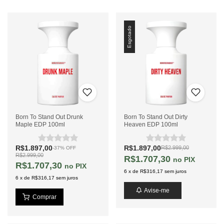
Esgotado
Born To Stand Out Drunk
Born To Stand Out Dirty
Maple EDP 100ml
Heaven EDP 100ml
R$1.897,00
R$1.897,00
R$2.999,00
-
37
%
OFF
R$2.999,00
R$1.707,30
PIX
R$1.707,30
PIX
6
x
de
R$316,17
sem juros
6
x
de
R$316,17
sem juros
Avise-me