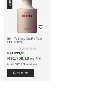
Esgotado
Born To Stand Out Fig Porn
EDP 100ml
R$1.899,00
R$1.709,10
PIX
6
x
de
R$316,50
sem juros
Avise-me