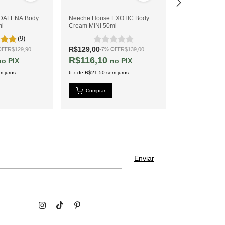
 DALENA Body
Neeche House EXOTIC Body
Neeche House
ml
Cream MINI 50ml
Body Cream MI
(9)
R$129,00
R$125,00
R$129,90
R$139,00
OFF
-
7
%
OFF
-
4
%
R$116,10
R$112,50
PIX
PIX
m juros
6
x
de
R$21,50
sem juros
6
x
de
R$20,83
se