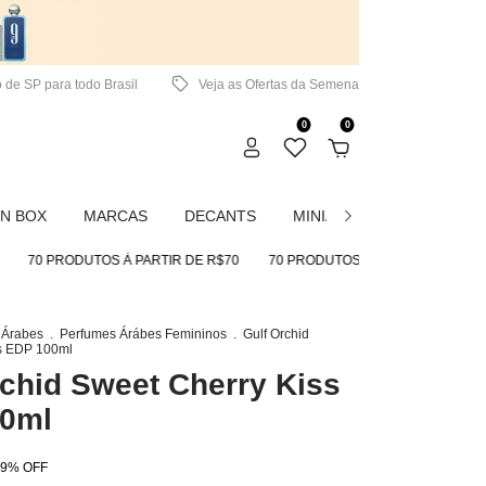
 de SP para todo Brasil
Veja as Ofertas da Semena
0
0
N BOX
MARCAS
DECANTS
MINIATURAS
CREMES
0 PRODUTOS À PARTIR DE R$70
70 PRODUTOS À PARTIR DE R$70
7
 Árabes
.
Perfumes Árábes Femininos
.
Gulf Orchid
s EDP 100ml
rchid Sweet Cherry Kiss
0ml
9
%
OFF