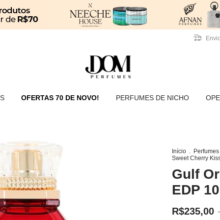
Envio
S
OFERTAS 70 DE NOVO!
PERFUMES DE NICHO
OPE
7
Início
.
Perfumes
Sweet Cherry Kis
Gulf O
EDP 10
R$235,00
-