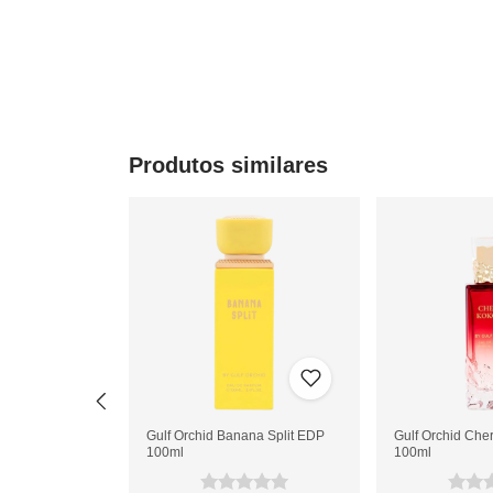
Produtos similares
apitan Legacy
Gulf Orchid Banana Split EDP
Gulf Orchid Ch
100ml
100ml