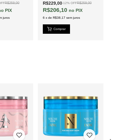
R$229,00
R$229,00
R$259,00
R$259,00
OFF
-
12
%
OFF
-
12
R$206,10
R$206,10
PIX
PIX
m juros
6
x
de
R$38,17
sem juros
6
x
de
R$38,17
se