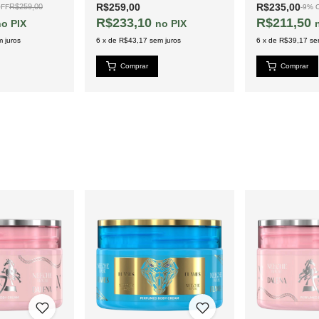
R$259,00
R$235,00
R$259,00
FF
-
9
%
R$233,10
R$211,50
PIX
PIX
 juros
6
x
de
R$43,17
sem juros
6
x
de
R$39,17
se