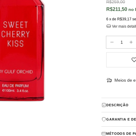
R$259,00
R$211,50
6
x de
R$39,17
se
Ver mais deta
Meios de e
DESCRIÇÃO
Sweet Cherry 
GARANTIA E D
Compartilhável
topo são: Fram
Aceitamos troc
Heliotrópio, Ve
MÉTODOS DE 