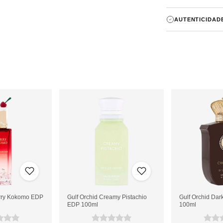
Tonka, Sândalo
conforme o Cód
lacrado e sem 
Aceitamos Pix 
AUTENTICIDAD
sem juros. Pa
Todos os produ
Cada item poss
diretamente co
erry Kokomo EDP
Gulf Orchid Creamy Pistachio
Gulf Orchid Da
EDP 100ml
100ml