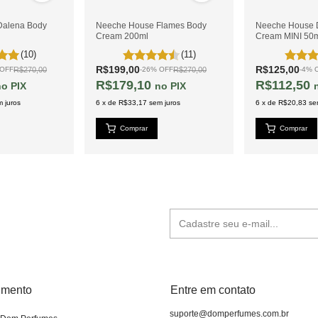
Dalena Body
Neeche House Flames Body
Neeche House
Cream 200ml
Cream MINI 50
(10)
(11)
R$199,00
R$125,00
R$270,00
R$270,00
OFF
-
26
%
OFF
-
4
%
R$179,10
R$112,50
PIX
PIX
 juros
6
x
de
R$33,17
sem juros
6
x
de
R$20,83
se
imento
Entre em contato
suporte@domperfumes.com.br