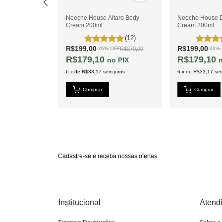
Summer Heaven
Neeche House Altaro Body
Neeche House 
I 50ml
Cream 200ml
Cream 200ml
(12)
R$199,00
R$199,00
R$149,00
R$270,00
OFF
-
26
%
OFF
-
26
%
R$179,10
R$179,10
PIX
PIX
 juros
6
x
de
R$33,17
sem juros
6
x
de
R$33,17
sem
Cadastre-se e receba nossas ofertas.
Institucional
Atend