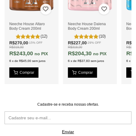
Neeche House Altaro
Neeche House Dalena
Neec
Body Cream 200ml
Body Cream 200ml
Body
(12)
(10)
R$270,00
R$227,00
R$27
-
15
%
OFF
-
29
%
OFF
R$319,00
R$319,00
R$319
R$243,00
R$204,30
R$2
PIX
PIX
6
x
de
R$45,00
sem juros
6
x
de
R$37,83
sem juros
6
x
de
Cadastre-se e receba nossas ofertas.