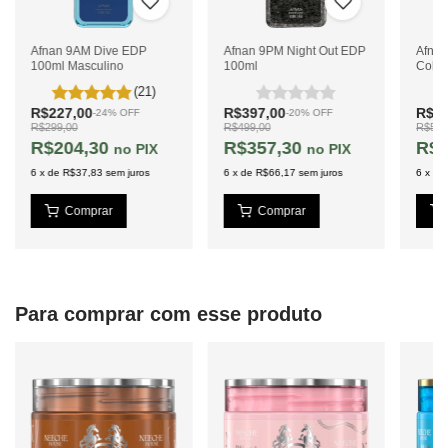
Afnan 9AM Dive EDP
Afnan 9PM Night Out EDP
Afna
100ml Masculino
100ml
Colle
100m
(21)
R$227,00
R$397,00
R$47
-
24
%
OFF
-
20
%
OFF
R$299,00
R$499,00
R$599
R$204,30
R$357,30
R$4
PIX
PIX
6
x
de
R$37,83
sem juros
6
x
de
R$66,17
sem juros
6
x
de
Para comprar com esse produto