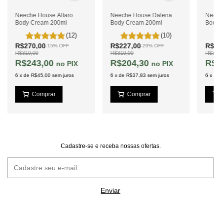
Neeche House Altaro
Neeche House Dalena
Neec
Body Cream 200ml
Body Cream 200ml
Body
(12)
(10)
R$270,00
R$227,00
R$27
-
15
%
OFF
-
29
%
OFF
R$319,00
R$319,00
R$319
R$243,00
R$204,30
R$2
PIX
PIX
6
x
de
R$45,00
sem juros
6
x
de
R$37,83
sem juros
6
x
de
Cadastre-se e receba nossas ofertas.