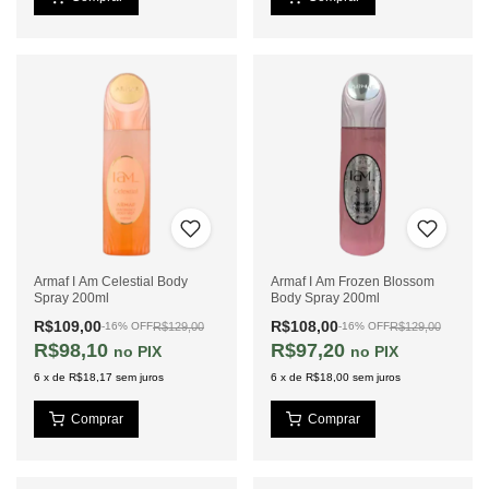
Armaf I Am Celestial Body
Armaf I Am Frozen Blossom
Spray 200ml
Body Spray 200ml
R$109,00
R$108,00
R$129,00
R$129,00
-
16
%
OFF
-
16
%
OFF
R$98,10
R$97,20
PIX
PIX
6
x
de
R$18,17
sem juros
6
x
de
R$18,00
sem juros