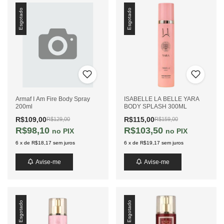
Esgotado
Esgotado
Armaf I Am Fire Body Spray
ISABELLE LA BELLE YARA
200ml
BODY SPLASH 300ML
R$109,00
R$115,00
R$129,00
R$159,00
R$98,10
R$103,50
PIX
PIX
6
x
de
R$18,17
sem juros
6
x
de
R$19,17
sem juros
Avise-me
Avise-me
Esgotado
Esgotado