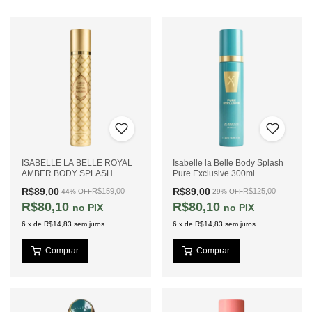
ISABELLE LA BELLE ROYAL
Isabelle la Belle Body Splash
AMBER BODY SPLASH
Pure Exclusive 300ml
300ML
R$89,00
R$89,00
R$159,00
R$125,00
-
44
%
OFF
-
29
%
OFF
R$80,10
R$80,10
PIX
PIX
6
x
de
R$14,83
sem juros
6
x
de
R$14,83
sem juros