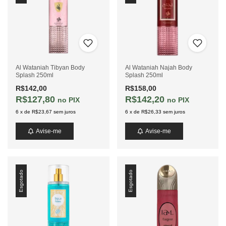
Al Wataniah Tibyan Body
Al Wataniah Najah Body
Splash 250ml
Splash 250ml
R$142,00
R$158,00
R$127,80
R$142,20
PIX
PIX
6
x
de
R$23,67
sem juros
6
x
de
R$26,33
sem juros
Avise-me
Avise-me
Esgotado
Esgotado