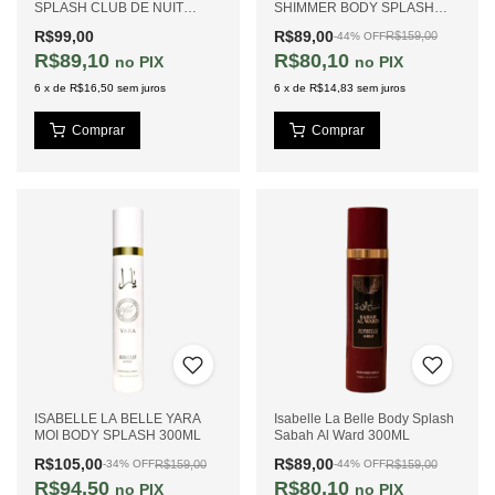
SPLASH CLUB DE NUIT
SHIMMER BODY SPLASH
INTENSE MEN 300ML
300ML
R$99,00
R$89,00
R$159,00
-
44
%
OFF
R$89,10
R$80,10
PIX
PIX
6
x
de
R$16,50
sem juros
6
x
de
R$14,83
sem juros
ISABELLE LA BELLE YARA
Isabelle La Belle Body Splash
MOI BODY SPLASH 300ML
Sabah Al Ward 300ML
R$105,00
R$89,00
R$159,00
R$159,00
-
34
%
OFF
-
44
%
OFF
R$94,50
R$80,10
PIX
PIX