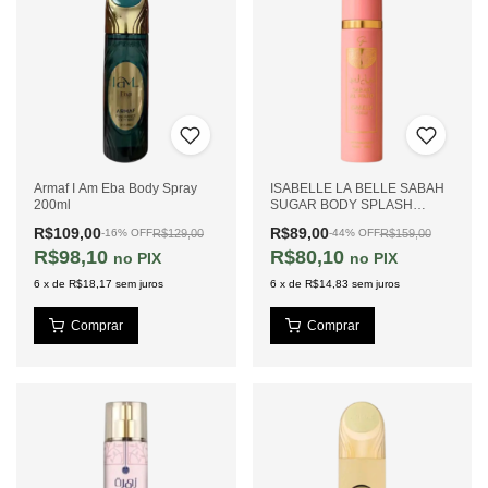
Armaf I Am Eba Body Spray
ISABELLE LA BELLE SABAH
200ml
SUGAR BODY SPLASH
300ML
R$109,00
R$89,00
R$129,00
R$159,00
-
16
%
OFF
-
44
%
OFF
R$98,10
R$80,10
PIX
PIX
6
x
de
R$18,17
sem juros
6
x
de
R$14,83
sem juros