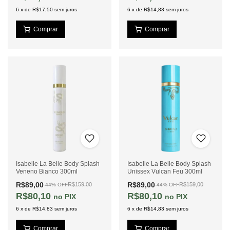
6
x
de
R$17,50
sem juros
6
x
de
R$14,83
sem juros
Isabelle La Belle Body Splash
Isabelle La Belle Body Splash
Veneno Bianco 300ml
Unissex Vulcan Feu 300ml
R$89,00
R$89,00
R$159,00
R$159,00
-
44
%
OFF
-
44
%
OFF
R$80,10
R$80,10
PIX
PIX
6
x
de
R$14,83
sem juros
6
x
de
R$14,83
sem juros