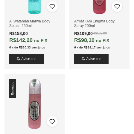
Al Wataniah Marwa Body
Armaf I Am Enigma Body
Splash 250ml
Spray 200ml
R$158,00
R$109,00
R$129,00
R$142,20
R$98,10
PIX
PIX
6
x
de
R$26,33
sem juros
6
x
de
R$18,17
sem juros
Avise-me
Avise-me
Esgotado