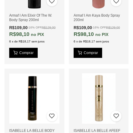
Armaf I Am Elixir Of The W.
Armaf I Am Kaya Body Spray
Body Spray 200ml
200ml
R$109,00
R$109,00
R$129,00
R$129,00
-
16
%
OFF
-
16
%
OFF
R$98,10
R$98,10
PIX
PIX
6
x
de
R$18,17
sem juros
6
x
de
R$18,17
sem juros
ISABELLE LA BELLE BODY
ISABELLE LA BELLE AFEEF