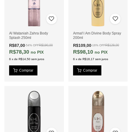
Al Wataniah Zahra Body
Armaf I Am Divine Body Spray
Splash 250ml
200ml
R$87,00
R$109,00
R$190,00
R$129,00
-
54
%
OFF
-
16
%
OFF
R$78,30
R$98,10
PIX
PIX
6
x
de
R$14,50
sem juros
6
x
de
R$18,17
sem juros